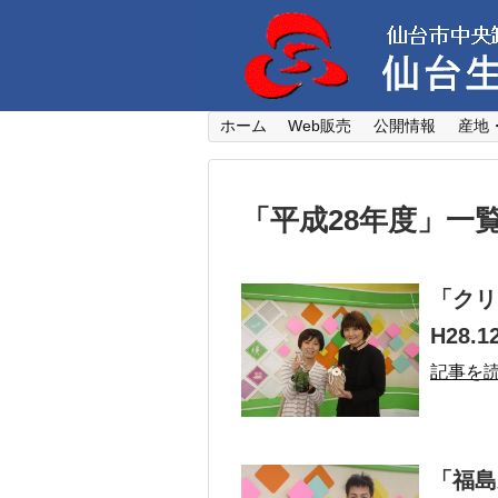
ホーム
Web販売
公開情報
産地
「
平成28年度
」
一
「クリ
H28.1
記事を
「福島