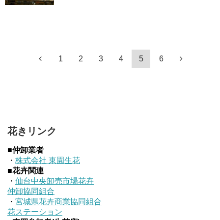
1
2
3
4
5
6
花きリンク
■仲卸業者
・
株式会社 東園生花
■花卉関連
・
仙台中央卸売市場花卉
仲卸協同組合
・
宮城県花卉商業協同組合
花ステーション