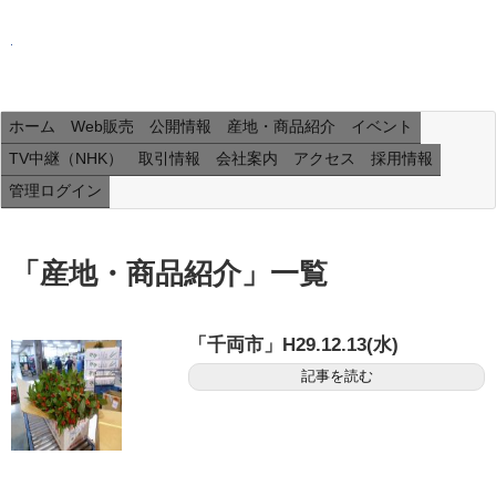
ホーム
Web販売
公開情報
産地・商品紹介
イベント
TV中継（NHK）
取引情報
会社案内
アクセス
採用情報
管理ログイン
「
産地・商品紹介
」
一覧
「千両市」H29.12.13(水)
記事を読む