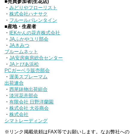
■売買参加者(生花店)
・
みどりやフローリスト
・
株式会社ハナサク
・
フルールバレンタイン
■産地・生産者
・
IEKかんの花卉株式会社
・
JAふかやユリ部会
・
JAきみつ
ブルームネット
・
JA安房南房総合センター
・
JAとぴあ浜松
PCガーベラ販売部会
・
渥美スプレーマム
出荷連合
・
西尾鉢物出荷組合
・
淡河花卉部会
・
有限会社 日野洋蘭園
・
株式会社 大谷商会
・
株式会社
シマトレーディング
※リンク掲載依頼はFAX等でお願いします。なお弊社への